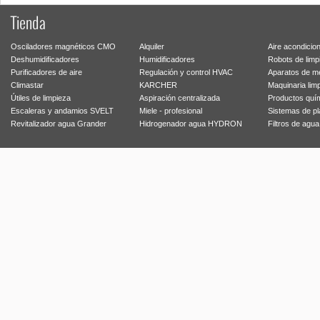
Tienda
Osciladores magnéticos CMO
Alquiler
Aire acondicio
Deshumidificadores
Humidificadores
Robots de limp
Purificadores de aire
Regulación y control HVAC
Aparatos de m
Climastar
KARCHER
Maquinaria lim
Útiles de limpieza
Aspiración centralizada
Productos quí
Escaleras y andamios SVELT
Miele - profesional
Sistemas de p
Revitalizador agua Grander
Hidrogenador agua HYDRON
Filtros de agu