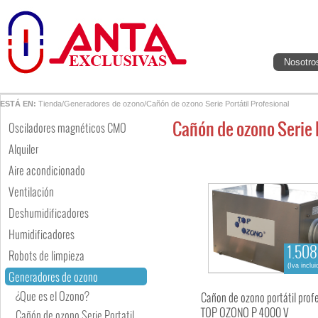
Nosotro
ESTÁ EN:
Tienda
/
Generadores de ozono
/
Cañón de ozono Serie Portátil Profesional
Cañón de ozono Serie P
Osciladores magnéticos CMO
Alquiler
Aire acondicionado
Ventilación
Deshumidificadores
Humidificadores
1.508
Robots de limpieza
(Iva inclui
Generadores de ozono
¿Que es el Ozono?
Cañon de ozono portátil prof
TOP OZONO P 4000 V
Cañón de ozono Serie Portatil