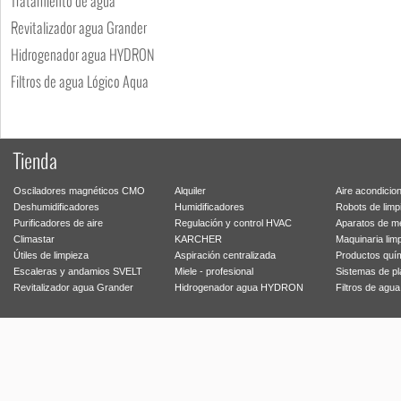
Tratamiento de agua
Revitalizador agua Grander
Hidrogenador agua HYDRON
Filtros de agua Lógico Aqua
Tienda
Osciladores magnéticos CMO
Alquiler
Aire acondicio
Deshumidificadores
Humidificadores
Robots de limp
Purificadores de aire
Regulación y control HVAC
Aparatos de m
Climastar
KARCHER
Maquinaria lim
Útiles de limpieza
Aspiración centralizada
Productos quí
Escaleras y andamios SVELT
Miele - profesional
Sistemas de p
Revitalizador agua Grander
Hidrogenador agua HYDRON
Filtros de agu