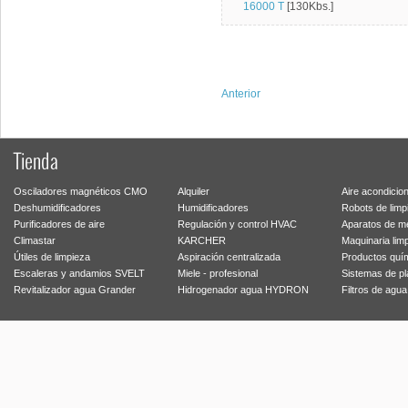
16000 T
[130Kbs.]
Anterior
Tienda
Osciladores magnéticos CMO
Alquiler
Aire acondicio
Deshumidificadores
Humidificadores
Robots de limp
Purificadores de aire
Regulación y control HVAC
Aparatos de m
Climastar
KARCHER
Maquinaria lim
Útiles de limpieza
Aspiración centralizada
Productos quí
Escaleras y andamios SVELT
Miele - profesional
Sistemas de p
Revitalizador agua Grander
Hidrogenador agua HYDRON
Filtros de agu