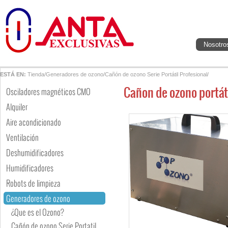
Nosotro
ESTÁ EN:
Tienda
/
Generadores de ozono
/
Cañón de ozono Serie Portátil Profesional
/
Cañon de ozono portát
Osciladores magnéticos CMO
Alquiler
Aire acondicionado
Ventilación
Deshumidificadores
Humidificadores
Robots de limpieza
Generadores de ozono
¿Que es el Ozono?
Cañón de ozono Serie Portatil