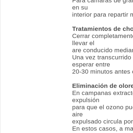
Para cámaras de gran
en su
interior para reparti
Tratamientos de ch
Cerrar completamente 
llevar el
are conducido median
Una vez transcurrido 
esperar entre
20-30 minutos antes d
Eliminación de olor
En campanas extracto
expulsión
para que el ozono pue
aire
expulsado circula po
En estos casos, a ma