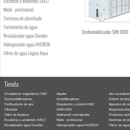
Escaleras y andamios SVELT
Miele - profesional
Sistemas de planchado
Tratamiento de agua
Deshumidificador SRH 1800
Revitalizador agua Grander
Hidrogenador agua HYDRON
Filtros de agua Lógico Aqua
Tienda
Osciladores magnéticos CMO
Alquiler
Aire acondicio
Deshumidificadores
Humidificadores
Robots de limp
Purificadores de aire
Regulación y control HVAC
Aparatos de m
Climastar
KARCHER
Maquinaria lim
Útiles de limpieza
Aspiración centralizada
Productos quí
Escaleras y andamios SVELT
Miele - profesional
Sistemas de p
Revitalizador agua Grander
Hidrogenador agua HYDRON
Filtros de agu