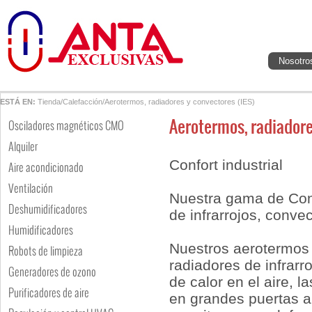
Nosotro
ESTÁ EN:
Tienda
/
Calefacción
/
Aerotermos, radiadores y convectores (IES)
Aerotermos, radiadore
Osciladores magnéticos CMO
Alquiler
Confort industrial
Aire acondicionado
Ventilación
Nuestra gama de Conf
Deshumidificadores
de infrarrojos, conve
Humidificadores
Nuestros aerotermos 
Robots de limpieza
radiadores de infrarr
Generadores de ozono
de calor en el aire, l
Purificadores de aire
en grandes puertas a