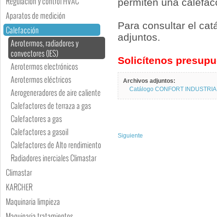
Regulación y control HVAC
permiten una calefac
Aparatos de medición
Para consultar el cat
Calefacción
adjuntos.
Aerotermos, radiadores y
convectores (IES)
Solicítenos presupu
Aerotermos electrónicos
Aerotermos eléctricos
Archivos adjuntos:
Catálogo CONFORT INDUSTRIA
Aerogeneradores de aire caliente
Calefactores de terraza a gas
Calefactores a gas
Calefactores a gasoil
Siguiente
Calefactores de Alto rendimiento
Radiadores inerciales Climastar
Climastar
KARCHER
Maquinaria limpieza
Maquinaria tratamientos