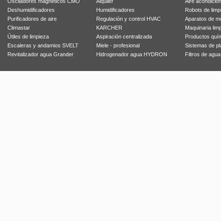
Osciladores magnéticos CMO
Alquiler
Aire acondicio
Deshumidificadores
Humidificadores
Robots de limp
Purificadores de aire
Regulación y control HVAC
Aparatos de m
Climastar
KARCHER
Maquinaria lim
Útiles de limpieza
Aspiración centralizada
Productos quí
Escaleras y andamios SVELT
Miele - profesional
Sistemas de p
Revitalizador agua Grander
Hidrogenador agua HYDRON
Filtros de agu