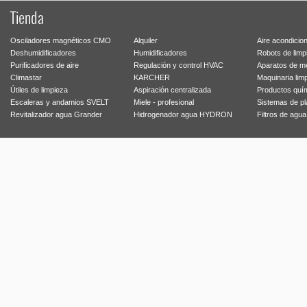
Tienda
Osciladores magnéticos CMO
Alquiler
Aire acondicio
Deshumidificadores
Humidificadores
Robots de limp
Purificadores de aire
Regulación y control HVAC
Aparatos de m
Climastar
KARCHER
Maquinaria lim
Útiles de limpieza
Aspiración centralizada
Productos quí
Escaleras y andamios SVELT
Miele - profesional
Sistemas de p
Revitalizador agua Grander
Hidrogenador agua HYDRON
Filtros de agu