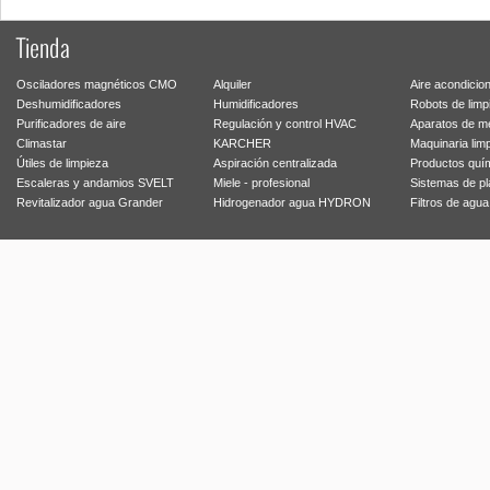
Tienda
Osciladores magnéticos CMO
Alquiler
Aire acondicio
Deshumidificadores
Humidificadores
Robots de limp
Purificadores de aire
Regulación y control HVAC
Aparatos de m
Climastar
KARCHER
Maquinaria lim
Útiles de limpieza
Aspiración centralizada
Productos quí
Escaleras y andamios SVELT
Miele - profesional
Sistemas de p
Revitalizador agua Grander
Hidrogenador agua HYDRON
Filtros de agu