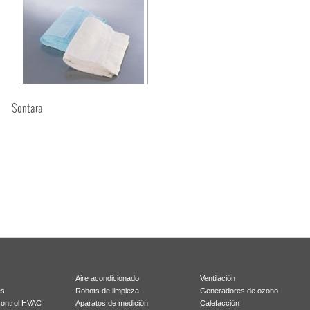
Sontara
Aire acondicionado
Ventilación
es
Robots de limpieza
Generadores de ozono
control HVAC
Aparatos de medición
Calefacción