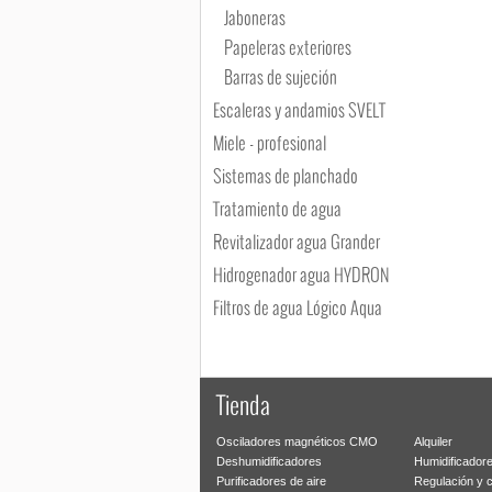
Jaboneras
Papeleras exteriores
Barras de sujeción
Escaleras y andamios SVELT
Miele - profesional
Sistemas de planchado
Tratamiento de agua
Revitalizador agua Grander
Hidrogenador agua HYDRON
Filtros de agua Lógico Aqua
Tienda
Osciladores magnéticos CMO
Alquiler
Deshumidificadores
Humidificador
Purificadores de aire
Regulación y 