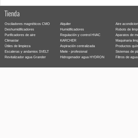
Tienda
Osciladores magnéticos CMO
Alquiler
Aire acondicio
Deshumidificadores
Humidificadores
Robots de limp
Purificadores de aire
Regulación y control HVAC
Aparatos de m
Climastar
KARCHER
Maquinaria lim
Útiles de limpieza
Aspiración centralizada
Productos quí
Escaleras y andamios SVELT
Miele - profesional
Sistemas de p
Revitalizador agua Grander
Hidrogenador agua HYDRON
Filtros de agu