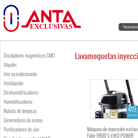
Nosotro
Lavamoquetas inyecci
Osciladores magnéticos CMO
Alquiler
Aire acondicionado
Ventilación
Deshumidificadores
Humidificadores
419
Robots de limpieza
(Iva inc
Generadores de ozono
Máquina de inyección-extrac
Purificadores de aire
Fakir 9800 S ÖKO POWER