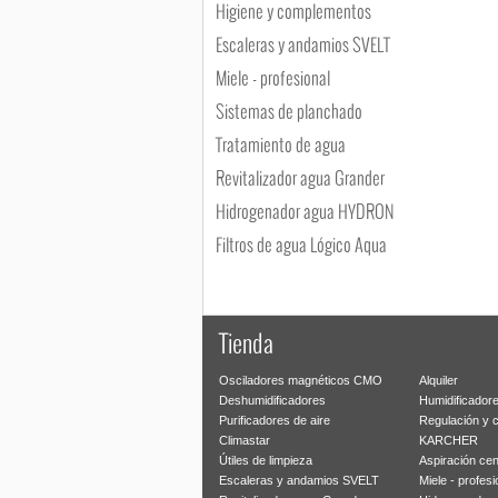
Higiene y complementos
Escaleras y andamios SVELT
Miele - profesional
Sistemas de planchado
Tratamiento de agua
Revitalizador agua Grander
Hidrogenador agua HYDRON
Filtros de agua Lógico Aqua
Tienda
Osciladores magnéticos CMO
Alquiler
Deshumidificadores
Humidificador
Purificadores de aire
Regulación y 
Climastar
KARCHER
Útiles de limpieza
Aspiración cen
Escaleras y andamios SVELT
Miele - profesi