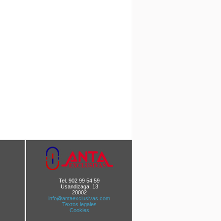
Tel. 902 99 54 59
Usandizaga, 13
20002
info@antaexclusivas.com
Textos legales
Cookies