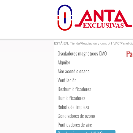
ESTÁ EN:
Tienda
/
Regulación y control HVAC
/
Panel dig
Pa
Osciladores magnéticos CMO
Alquiler
Aire acondicionado
Ventilación
Deshumidificadores
Humidificadores
Robots de limpieza
Generadores de ozono
Purificadores de aire