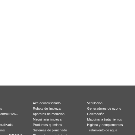
Aire acondicionado
Ventilación
es
Robots de limpieza
Generadores de ozono
control HVAC
Aparatos de medición
Calefacción
Maquinaria limpieza
Maquinaria tratamientos
tralizada
Productos químicos
Higiene y complementos
onal
Sistemas de planchado
Tratamiento de agua