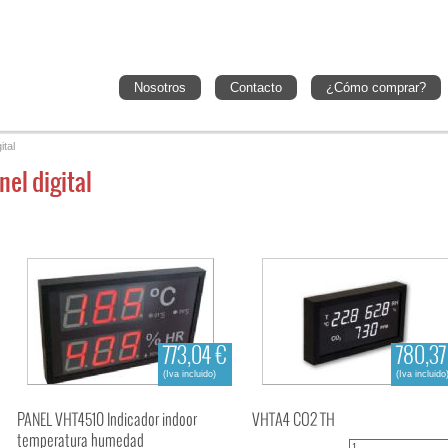
Nosotros
Contacto
¿Cómo comprar?
ital
nel digital
773,04 €
780,37
(Iva incluido)
(Iva incluido
PANEL VHT4510 Indicador indoor
VHTA4 CO2 TH
temperatura humedad