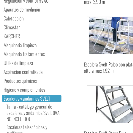
Regulación y control HVAC
max. 3,90 m
Aparatos de medición
Calefacción
Climastar
KARCHER
Maquinaria limpieza
Maquinaria tratamientos
Útiles de limpieza
Escalera Svelt Palco con pla
altura max 1,92 m
Aspiración centralizada
Productos químicos
Higiene y complementos
Escaleras y andamios SVELT
Tarifa - catálogo general de
escaleras y andamios Svelt (IVA
NO INCLUIDO)
Escaleras telescópicas y