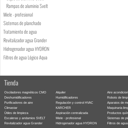
Rampas de aluminio Svelt
Miele - profesional
Sistemas de planchado
Tratamiento de agua
Revitalizador agua Grander
Hidrogenador agua HYDRON
Filtros de agua Lógico Aqua
Tienda
Osciladores magnéticos CMO
Alquiler
Aire acondicio
Deshumidificadores
Humidificadores
Robots de limp
Purificadores de aire
Regulación y control HVAC
Aparatos de m
Climastar
KARCHER
Maquinaria lim
Útiles de limpieza
Aspiración centralizada
Productos quí
Escaleras y andamios SVELT
Miele - profesional
Sistemas de p
Revitalizador agua Grander
Hidrogenador agua HYDRON
Filtros de agu