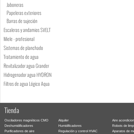
Jaboneras
Papeleras exteriores
Barras de sujeción
Escaleras y andamios SVELT
Miele - profesional
Sistemas de planchado
Tratamiento de agua
Revitalizador agua Grander
Hidrogenador agua HYDRON
Filtros de agua Lógico Aqua
Tienda
Osciladores magnéticos CMO
Alquiler
Aire acondicio
Deshumidificadores
Humidificadores
Robots de limp
Purificadores de aire
Regulación y control HVAC
Aparatos de m