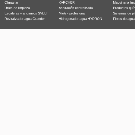
Climastar
KARCHER
Maquinaria lim
Útiles de limpieza
Aspiración centralizada
Productos quí
Escaleras y andamios SVELT
Miele - profesional
Sistemas de p
Revitalizador agua Grander
Hidrogenador agua HYDRON
Filtros de agu