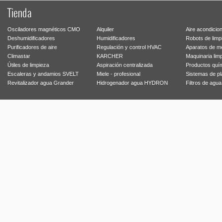
Tienda
Osciladores magnéticos CMO
Alquiler
Aire acondicio
Deshumidificadores
Humidificadores
Robots de limp
Purificadores de aire
Regulación y control HVAC
Aparatos de m
Climastar
KARCHER
Maquinaria lim
Útiles de limpieza
Aspiración centralizada
Productos quí
Escaleras y andamios SVELT
Miele - profesional
Sistemas de p
Revitalizador agua Grander
Hidrogenador agua HYDRON
Filtros de agu