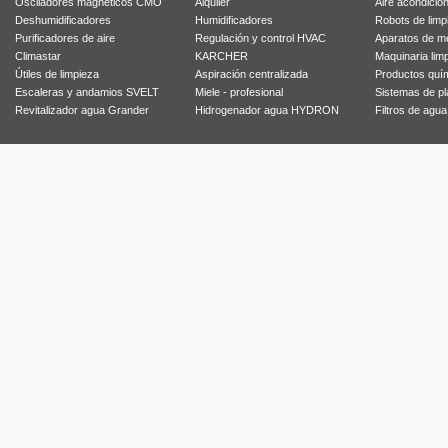
Osciladores magnéticos CMO
Alquiler
Aire acondicio
Deshumidificadores
Humidificadores
Robots de limp
Purificadores de aire
Regulación y control HVAC
Aparatos de m
Climastar
KARCHER
Maquinaria lim
Útiles de limpieza
Aspiración centralizada
Productos quí
Escaleras y andamios SVELT
Miele - profesional
Sistemas de p
Revitalizador agua Grander
Hidrogenador agua HYDRON
Filtros de agu