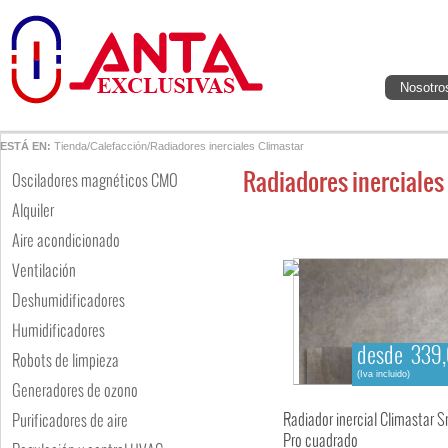
Nosotro
ESTÁ EN:
Tienda
/
Calefacción
/
Radiadores inerciales Climastar
Radiadores inerciales
Osciladores magnéticos CMO
Alquiler
Aire acondicionado
Ventilación
Deshumidificadores
Humidificadores
desde 339,
Robots de limpieza
(Iva incluido)
Generadores de ozono
Radiador inercial Climastar 
Purificadores de aire
Pro cuadrado