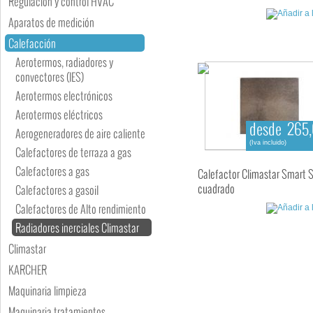
Regulación y control HVAC
Aparatos de medición
Calefacción
Aerotermos, radiadores y
convectores (IES)
Aerotermos electrónicos
Aerotermos eléctricos
desde 265,
Aerogeneradores de aire caliente
(Iva incluido)
Calefactores de terraza a gas
Calefactores a gas
Calefactor Climastar Smart 
cuadrado
Calefactores a gasoil
Calefactores de Alto rendimiento
Radiadores inerciales Climastar
Climastar
KARCHER
Maquinaria limpieza
Maquinaria tratamientos