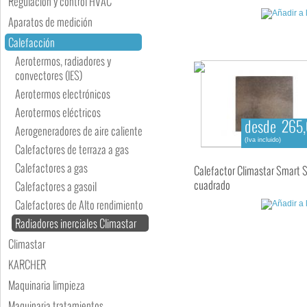
Regulación y control HVAC
Aparatos de medición
Calefacción
Aerotermos, radiadores y
convectores (IES)
Aerotermos electrónicos
Aerotermos eléctricos
desde 265,
Aerogeneradores de aire caliente
(Iva incluido)
Calefactores de terraza a gas
Calefactores a gas
Calefactor Climastar Smart 
cuadrado
Calefactores a gasoil
Calefactores de Alto rendimiento
Radiadores inerciales Climastar
Climastar
KARCHER
Maquinaria limpieza
Maquinaria tratamientos