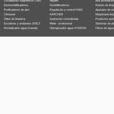
Osciladores magnéticos CMO
Alquiler
Aire acondicio
Deshumidificadores
Humidificadores
Robots de limp
Purificadores de aire
Regulación y control HVAC
Aparatos de m
Climastar
KARCHER
Maquinaria lim
Útiles de limpieza
Aspiración centralizada
Productos quí
Escaleras y andamios SVELT
Miele - profesional
Sistemas de p
Revitalizador agua Grander
Hidrogenador agua HYDRON
Filtros de agu