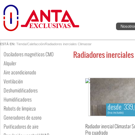
Nosotro
ESTÁ EN:
Tienda
/
Calefacción
/
Radiadores inerciales Climastar
Radiadores inerciales
Osciladores magnéticos CMO
Alquiler
Aire acondicionado
Ventilación
Deshumidificadores
Humidificadores
desde 339,
Robots de limpieza
(Iva incluido)
Generadores de ozono
Radiador inercial Climastar 
Purificadores de aire
Pro cuadrado