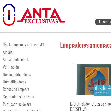
Nosotro
Limpiadores amoniac
Osciladores magnéticos CMO
Alquiler
Aire acondicionado
Ventilación
Deshumidificadores
Humidificadores
desde 4
Robots de limpieza
(Iva incluido)
Generadores de ozono
L-10 Limpiador reforzado pin
Purificadores de aire
DE ESPUMA