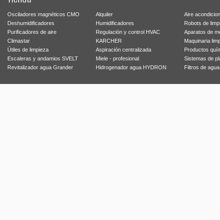
Osciladores magnéticos CMO
Alquiler
Aire acondicio
Deshumidificadores
Humidificadores
Robots de limp
Purificadores de aire
Regulación y control HVAC
Aparatos de m
Climastar
KARCHER
Maquinaria lim
Útiles de limpieza
Aspiración centralizada
Productos quí
Escaleras y andamios SVELT
Miele - profesional
Sistemas de p
Revitalizador agua Grander
Hidrogenador agua HYDRON
Filtros de agu