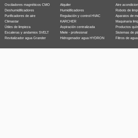
Osciladores magnéticos CMO
Alquiler
Aire acondicio
Deshumidificadores
Humidificadores
Robots de limp
Purificadores de aire
Regulación y control HVAC
Aparatos de m
Climastar
KARCHER
Maquinaria lim
Útiles de limpieza
Aspiración centralizada
Productos quí
Escaleras y andamios SVELT
Miele - profesional
Sistemas de p
Revitalizador agua Grander
Hidrogenador agua HYDRON
Filtros de agu