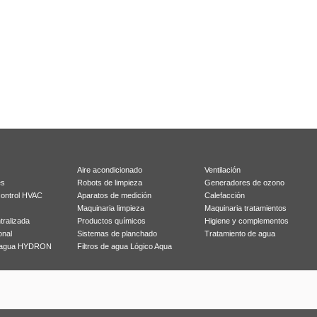
Aire acondicionado
Ventilación
es
Robots de limpieza
Generadores de ozono
control HVAC
Aparatos de medición
Calefacción
Maquinaria limpieza
Maquinaria tratamientos
tralizada
Productos químicos
Higiene y complementos
onal
Sistemas de planchado
Tratamiento de agua
r agua HYDRON
Filtros de agua Lógico Aqua