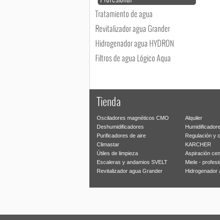
Tratamiento de agua
Revitalizador agua Grander
Hidrogenador agua HYDRON
Filtros de agua Lógico Aqua
Tienda
Osciladores magnéticos CMO
Alquiler
Deshumidificadores
Humidificador
Purificadores de aire
Regulación y 
Climastar
KARCHER
Útiles de limpieza
Aspiración cen
Escaleras y andamios SVELT
Miele - profesi
Revitalizador agua Grander
Hidrogenado