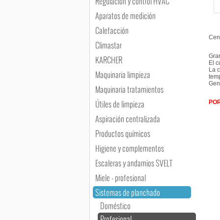
Regulación y control HVAC
Aparatos de medición
Calefacción
Cent
Climastar
Gran
KARCHER
El c
La c
Maquinaria limpieza
temp
Gene
Maquinaria tratamientos
Útiles de limpieza
POR
Aspiración centralizada
Productos químicos
Higiene y complementos
Escaleras y andamios SVELT
Miele - profesional
Sistemas de planchado
Doméstico
Profesional