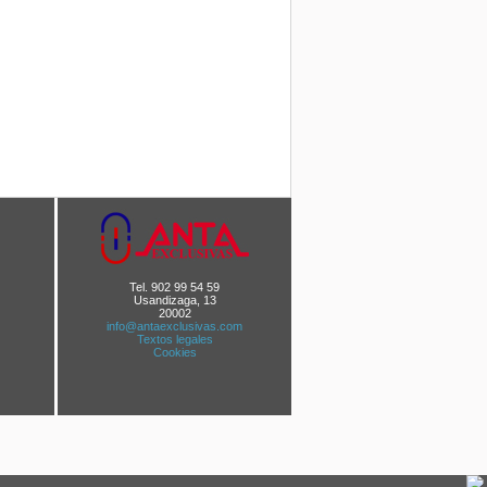
Tel. 902 99 54 59
Usandizaga, 13
20002
info@antaexclusivas.com
Textos legales
Cookies