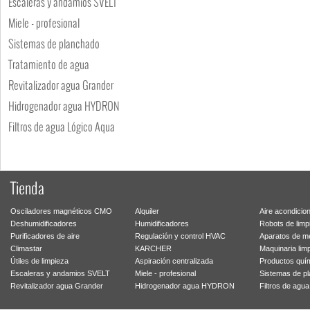
Escaleras y andamios SVELT
Miele - profesional
Sistemas de planchado
Tratamiento de agua
Revitalizador agua Grander
Hidrogenador agua HYDRON
Filtros de agua Lógico Aqua
Tienda
Osciladores magnéticos CMO
Alquiler
Aire acondicio
Deshumidificadores
Humidificadores
Robots de limp
Purificadores de aire
Regulación y control HVAC
Aparatos de m
Climastar
KARCHER
Maquinaria lim
Útiles de limpieza
Aspiración centralizada
Productos quí
Escaleras y andamios SVELT
Miele - profesional
Sistemas de p
Revitalizador agua Grander
Hidrogenador agua HYDRON
Filtros de agu