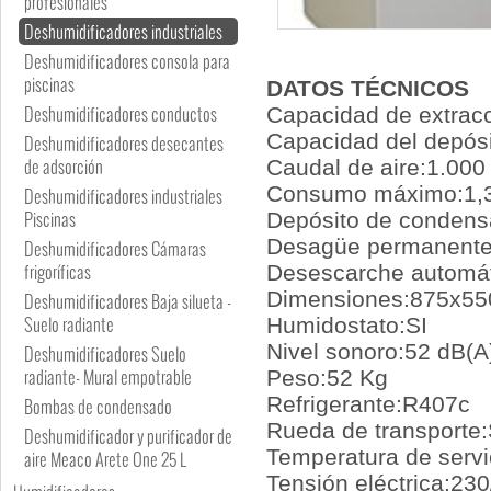
profesionales
Deshumidificadores industriales
Deshumidificadores consola para
piscinas
DATOS TÉCNICOS
Deshumidificadores conductos
Capacidad de extracc
Capacidad del depósi
Deshumidificadores desecantes
de adsorción
Caudal de aire:1.000
Consumo máximo:1,
Deshumidificadores industriales
Piscinas
Depósito de condens
Desagüe permanente
Deshumidificadores Cámaras
frigoríficas
Desescarche automát
Dimensiones:875x550
Deshumidificadores Baja silueta -
Suelo radiante
Humidostato:SI
Nivel sonoro:52 dB(A
Deshumidificadores Suelo
radiante- Mural empotrable
Peso:52 Kg
Refrigerante:R407c
Bombas de condensado
Rueda de transporte:
Deshumidificador y purificador de
Temperatura de servic
aire Meaco Arete One 25 L
Tensión eléctrica:23