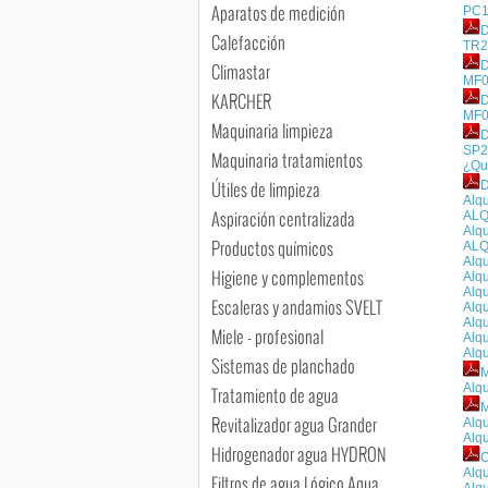
Aparatos de medición
PC16
D
Calefacción
TR2
D
Climastar
MF0
KARCHER
D
MF0
Maquinaria limpieza
D
SP2
Maquinaria tratamientos
¿Qu
Útiles de limpieza
D
Alqu
Aspiración centralizada
AL
Alq
Productos químicos
ALQ
Alqu
Higiene y complementos
Alqu
Alqu
Escaleras y andamios SVELT
Alqu
Alq
Miele - profesional
Alq
Alqu
Sistemas de planchado
M
Alqu
Tratamiento de agua
M
Revitalizador agua Grander
Alqu
Alqu
Hidrogenador agua HYDRON
C
Alqu
Filtros de agua Lógico Aqua