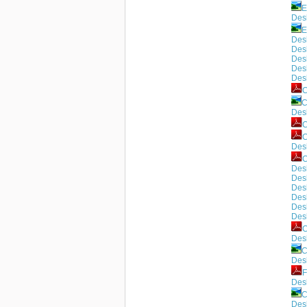
E
Desh
E
Des
Des
Des
Des
Des
C
C
Des
C
C
Des
C
Des
Des
Des
Des
Des
Des
C
Des
C
Des
F
Des
C
Des