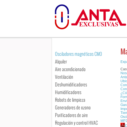
M
Osciladores magnéticos CMO
Alquiler
Exp
Aire acondicionado
Cas
Nos
Ventilación
Anta
Ubi
Deshumidificadores
Con
Con
Humidificadores
¿Có
For
Robots de limpieza
Enví
Gara
Generadores de ozono
Imp
Tie
Purificadores de aire
Osc
MP2
Regulación y control HVAC
D