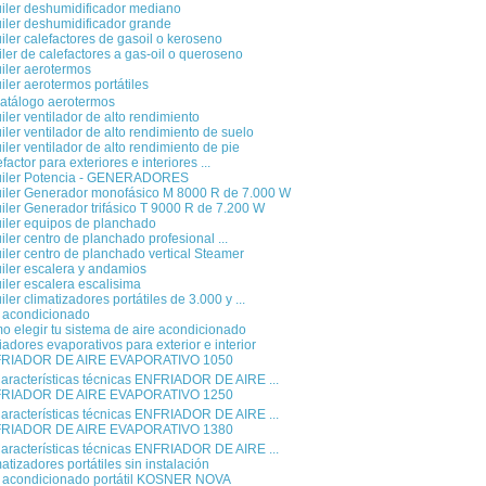
uiler deshumidificador mediano
iler deshumidificador grande
iler calefactores de gasoil o keroseno
ler de calefactores a gas-oil o queroseno
iler aerotermos
iler aerotermos portátiles
atálogo aerotermos
iler ventilador de alto rendimiento
iler ventilador de alto rendimiento de suelo
iler ventilador de alto rendimiento de pie
factor para exteriores e interiores ...
uiler Potencia - GENERADORES
uiler Generador monofásico M 8000 R de 7.000 W
iler Generador trifásico T 9000 R de 7.200 W
uiler equipos de planchado
iler centro de planchado profesional ...
iler centro de planchado vertical Steamer
iler escalera y andamios
iler escalera escalisima
iler climatizadores portátiles de 3.000 y ...
e acondicionado
 elegir tu sistema de aire acondicionado
iadores evaporativos para exterior e interior
RIADOR DE AIRE EVAPORATIVO 1050
aracterísticas técnicas ENFRIADOR DE AIRE ...
RIADOR DE AIRE EVAPORATIVO 1250
aracterísticas técnicas ENFRIADOR DE AIRE ...
RIADOR DE AIRE EVAPORATIVO 1380
aracterísticas técnicas ENFRIADOR DE AIRE ...
atizadores portátiles sin instalación
e acondicionado portátil KOSNER NOVA