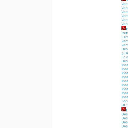
V
Vent
Vent
Ven
Ven
Vent
Ven
Refr
Clim
Vent
Vent
Des
¿Có
Lo 
Des
Meac
Meac
Meac
Meac
Meac
Meac
Meac
Meac
Meac
Sopo
DES
F
Des
Des
Des
Desh