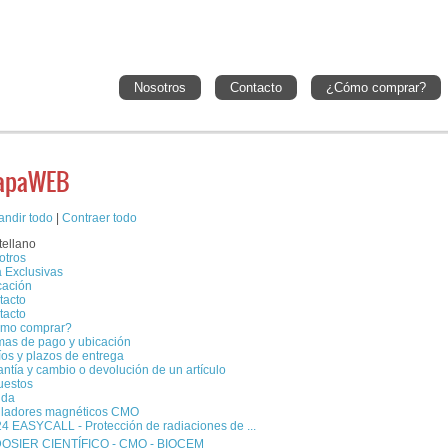
Nosotros
Contacto
¿Cómo comprar?
apaWEB
andir todo
|
Contraer todo
tellano
otros
 Exclusivas
cación
tacto
tacto
mo comprar?
mas de pago y ubicación
os y plazos de entrega
ntía y cambio o devolución de un artículo
uestos
nda
iladores magnéticos CMO
4 EASYCALL - Protección de radiaciones de ...
OSIER CIENTÍFICO - CMO - BIOCEM