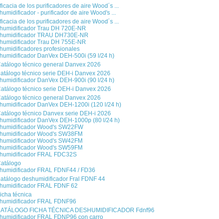
ficacia de los purificadores de aire Wood´s ...
umidificador - purificador de aire Wood's ...
ficacia de los purificadores de aire Wood´s ...
humidificador Trau DH 720E-NR
humidificador TRAU DH730E-NR
humidificador Trau DH 755E-NR
humidificadores profesionales
humidificador DanVex DEH-500i (59 l/24 h)
atálogo técnico general Danvex 2026
atálogo técnico serie DEH-i Danvex 2026
humidificador DanVex DEH-900i (90 l/24 h)
atálogo técnico serie DEH-i Danvex 2026
atálogo técnico general Danvex 2026
humidificador DanVex DEH-1200i (120 l/24 h)
atálogo técnico Danvex serie DEH-i 2026
humidificador DanVex DEH-1000p (80 l/24 h)
humidificador Wood's SW22FW
humidificador Wood's SW38FM
humidificador Wood's SW42FM
humidificador Wood's SW59FM
humidificador FRAL FDC32S
atálogo
humidificador FRAL FDNF44 / FD36
atálogo deshumidificador Fral FDNF 44
humidificador FRAL FDNF 62
icha técnica
humidificador FRAL FDNF96
ATÁLOGO FICHA TÉCNICA DESHUMIDIFICADOR Fdnf96
humidificador FRAL FDNP96 con carro