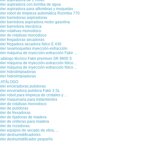
iler aspiradora de 1 motor
uiler aspiradora con bomba de agua
iler aspiradora para alfombras y moquetas
iler robot de limpieza automática Roomba 770
iler barredoras aspiradoras
iler barredora aspiradora motor gasolina
iler barredora mecánica
iler rotativas monodisco
iler de rotativas monodisco
iler fregadoras secadoras
iler fregadora secadora Nilco E 430
iler lavamoquetas inyección-extracción
iler máquina de inyección-extracción Fakir ...
atálogo técnico Fakir premium SR 9800 S
iler máquina de inyección-extracción Nilco ...
iler máquina de inyección-extracción Nilco ...
iler hidrolimpiadoras
iler hidrolimpiadoras
CATÁLOGO
iler enceradoras pulidoras
iler enceradora pulidora Fakir 3 SL
iler robot para limpieza de cristales y ...
iler maquinaria para tratamientos
iler de rotativas monodisco
iler de pulidoras
iler de fresadoras
iler de lijadoras de madera
iler de orilleras para madera
iler de rozadoras
iler equipos de secado de obra, ...
iler deshumidificadores
uiler deshumidificador pequeño