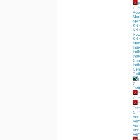
Cli
Acc
Man
MAN
KN-
KN-
R51
KN-
Man
Ind
Ind
Indi
Cen
Ind
Cen
Tari
T
Cli
Tari
T
Cli
T
Tecn
Clim
Vent
Vent
Vent
Ven
Vent