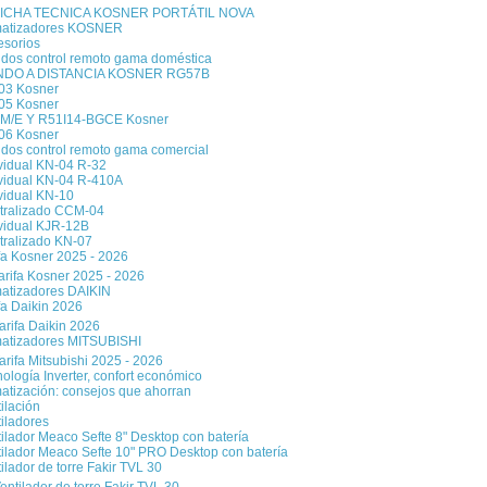
FICHA TECNICA KOSNER PORTÁTIL NOVA
matizadores KOSNER
esorios
dos control remoto gama doméstica
DO A DISTANCIA KOSNER RG57B
03 Kosner
05 Kosner
M/E Y R51I14-BGCE Kosner
06 Kosner
dos control remoto gama comercial
ividual KN-04 R-32
ividual KN-04 R-410A
vidual KN-10
tralizado CCM-04
ividual KJR-12B
tralizado KN-07
fa Kosner 2025 - 2026
arifa Kosner 2025 - 2026
matizadores DAIKIN
fa Daikin 2026
arifa Daikin 2026
matizadores MITSUBISHI
arifa Mitsubishi 2025 - 2026
ología Inverter, confort económico
atización: consejos que ahorran
ilación
iladores
ilador Meaco Sefte 8" Desktop con batería
tilador Meaco Sefte 10" PRO Desktop con batería
ilador de torre Fakir TVL 30