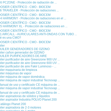
 PCZONE - Protección de radiación de ...
OSIER CIENTÍFICO - CMO - BIOCEM
6 TRAVELER - Protección de radiaciones ...
OSIER CIENTÍFICO - CMO - BIOCEM
4 HARMONY - Protección de radiaciones en el ...
OSIER CIENTÍFICO - CMO - BIOCEM
5 HARMONY XL - Protección de radiaciones en ...
OSIER CIENTÍFICO - CMO - BIOCEM
1 AIRCALL - AURICULARES ANTI-ONDAS CON TUBO ...
é es una CMO?
OSIER CIENTÍFICO - CMO - BIOCEM
iler
QUILER GENERADORES DE OZONO
uiler cañon generador de OZONO
UILER PURIFICADORES DE AIRE
iler purificador de aire Greenzone 900 UV ...
iler purificador de aire Greenzone 600 UV ...
iler purificador de aire Fakir Luminoso - ...
iler maquinaria de limpieza
uiler máquinas de vapor
uiler máquina de vapor doméstica
iler máquina de vapor industrial Tecnovap ...
anual de uso y certificado CE máquina de ...
iler máquina de vapor industrial Tecnovap ...
anual de uso y certificado CE máquina de ...
iler aspiradoras de sólidos y líquidos
iler aspirador Industria POLVO Planet 200
atálogo Planet 200
iler aspiradora de 2-3 motores