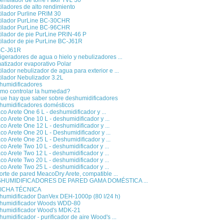
entilador de torre Fakir TVL 30
iladores de alto rendimiento
ilador Purline PRIM 30
tilador PurLine BC-30CHR
tilador PurLine BC-96CHR
ilador de pie PurLine PRIN-46 P
tilador de pie PurLine BC-J61R
BC-J61R
igeradores de agua o hielo y nebulizadores ...
atizador evaporativo Polar
ilador nebulizador de agua para exterior e ...
ilador Nebulizador 3.2L
humidificadores
mo controlar la humedad?
que hay que saber sobre deshumidificadores
humidificadores domésticos
o Arete One 6 L - deshumidificador y ...
o Arete One 10 L - deshumidificador y ...
o Arete One 12 L - deshumidificador y ...
o Arete One 20 L - Deshumidificador y ...
o Arete One 25 L - Deshumidificador y ...
o Arete Two 10 L - deshumidificador y ...
o Arete Two 12 L - deshumidificador y ...
o Arete Two 20 L - deshumidificador y ...
o Arete Two 25 L - deshumidificador y ...
rte de pared MeacoDry Arete, compatible ...
HUMIDIFICADORES DE PARED GAMA DOMÉSTICA ...
ICHA TÉCNICA
humidificador DanVex DEH-1000p (80 l/24 h)
humidificador Woods WDD-80
humidificador Wood's MDK-21
umidificador - purificador de aire Wood's ...