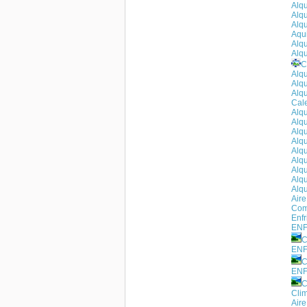
Alq
Alqu
Alqu
Aqui
Alqu
Alqu
C
Alqu
Alqu
Alqu
Cale
Alq
Alq
Alqu
Alq
Alqu
Alqu
Alqu
Alqu
Alqu
Air
Como
Enfr
ENF
C
ENF
C
ENF
C
Clim
Air